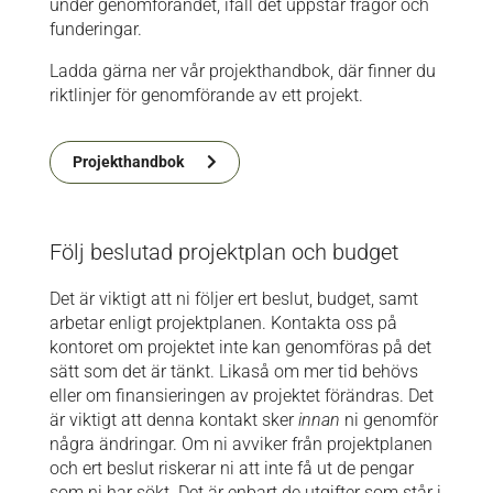
under genomförandet, ifall det uppstår frågor och
funderingar.
Ladda gärna ner vår projekthandbok, där finner du
riktlinjer för genomförande av ett projekt.
Projekthandbok
Följ beslutad projektplan och budget
Det är viktigt att ni följer ert beslut, budget, samt
arbetar enligt projektplanen. Kontakta oss på
kontoret
om projektet inte kan genomföras på det
sätt som det är tänkt. Likaså om mer tid behövs
eller om finansieringen av projektet förändras. Det
är viktigt att denna kontakt sker
innan
ni genomför
några ändringar. Om ni avviker från projektplanen
och ert beslut riskerar ni att inte få ut de pengar
som ni har sökt. Det är enbart de utgifter som står i