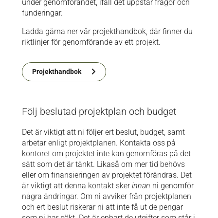
under genomförandet, ifall det uppstår frågor och
funderingar.
Ladda gärna ner vår projekthandbok, där finner du
riktlinjer för genomförande av ett projekt.
Projekthandbok
Följ beslutad projektplan och budget
Det är viktigt att ni följer ert beslut, budget, samt
arbetar enligt projektplanen. Kontakta oss på
kontoret
om projektet inte kan genomföras på det
sätt som det är tänkt. Likaså om mer tid behövs
eller om finansieringen av projektet förändras. Det
är viktigt att denna kontakt sker
innan
ni genomför
några ändringar. Om ni avviker från projektplanen
och ert beslut riskerar ni att inte få ut de pengar
som ni har sökt. Det är enbart de utgifter som står i